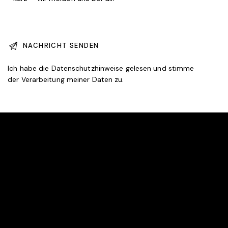
Ich habe die
Datenschutzhinweise
gelesen und stimme
der Verarbeitung meiner Daten zu.
GEMEINSAM AKTIV SEIT 1966
ANFAHRT
Försterweg,
37170 Uslar,
Deutschland