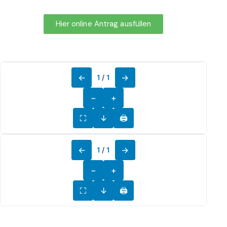
Hier online Antrag ausfüllen
←
→
1
/
1
−
+
⛶
↓
🖨
←
→
1
/
1
−
+
⛶
↓
🖨