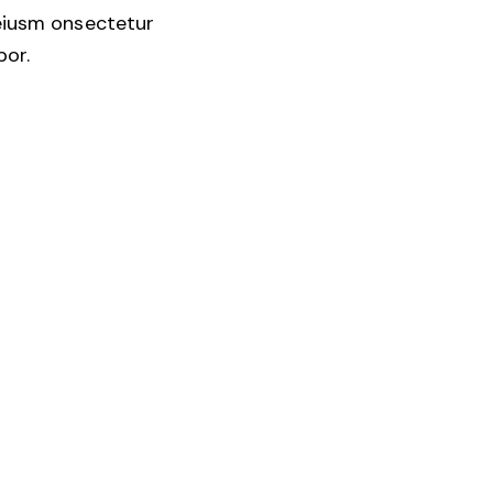
 eiusm onsectetur
por.