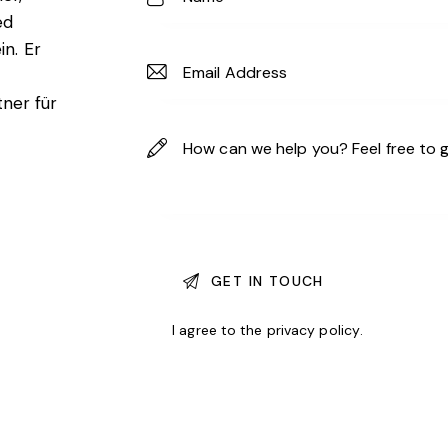
ed
in. Er
ner für
I agree to the
privacy policy
.